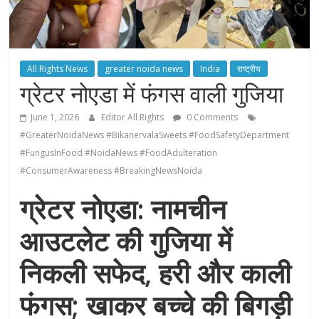
All Rights News
greater noida news
India
राष्ट्रीय
ग्रेटर नोएडा में फंगस वाली गुजिया
June 1, 2026
Editor All Rights
0 Comments
#GreaterNoidaNews #BikanervalaSweets #FoodSafetyDepartment
#FungusInFood #NoidaNews #FoodAdulteration
#ConsumerAwareness #BreakingNewsNoida
ग्रेटर नोएडा: नामचीन
आउटलेट की गुजिया में
निकली सफेद, हरी और काली
फंगस; खाकर बच्चे की बिगड़ी