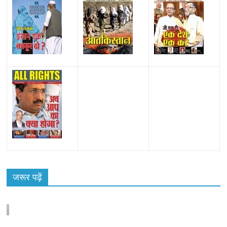
All Rights News
Bareilly
Uttar Pradesh
राजनीति
हॉट
राजनीतिक
प्रथम आगमन पर नवनियुक्त प्रदेश उपाध्यक्ष सोनू
जरूर पढ़ें
बाल्मीकि का किया गया स्वागत
August 6, 2021
Editor All Rights
0