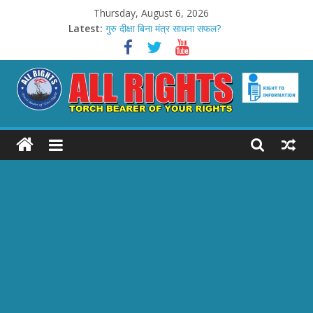
Skip
Thursday, August 6, 2026
to
Latest:
गुरु दीक्षा बिना मंत्र साधना सफल?
content
घर में चीजें टूटना: राहु-शनि के संकेत
दक्षिण भारत की कांवड़ यात्रा: कावडी
प्रयागराज: ‘छात्रों की गूंज’ कार्यक्रम
किडजानिया में केटी किड्स स्टूडियो लॉन्च
ALL
RIGHTS
Torch
Bearer
of
your
Rights