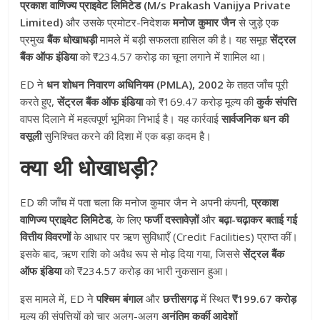
प्रकाश वाणिज्य प्राइवेट लिमिटेड (M/s Prakash Vanijya Private
Limited)
और उसके प्रमोटर-निदेशक
मनोज कुमार जैन
से जुड़े एक
प्रमुख
बैंक धोखाधड़ी
मामले में बड़ी सफलता हासिल की है। यह समूह
सेंट्रल
बैंक ऑफ इंडिया
को ₹234.
57 करोड़ का चूना लगाने में शामिल था।
ED ने
धन शोधन निवारण अधिनियम (PMLA), 2002
के तहत जाँच पूरी
करते हुए,
सेंट्रल बैंक ऑफ इंडिया
को ₹169.
47 करोड़ मूल्य की
कुर्क संपत्ति
वापस दिलाने में महत्वपूर्ण भूमिका निभाई है। यह कार्रवाई
सार्वजनिक धन की
वसूली
सुनिश्चित करने की दिशा में एक बड़ा कदम है।
क्या थी धोखाधड़ी?
ED की जाँच में पता चला कि मनोज कुमार जैन ने अपनी कंपनी,
प्रकाश
वाणिज्य प्राइवेट लिमिटेड
,
के लिए
फर्जी दस्तावेज़ों
और
बढ़ा-चढ़ाकर बताई गई
वित्तीय विवरणों
के आधार पर ऋण सुविधाएँ (Credit Facilities) प्राप्त कीं।
इसके बाद,
ऋण राशि को अवैध रूप से मोड़ दिया गया,
जिससे
सेंट्रल बैंक
ऑफ इंडिया
को ₹234.
57 करोड़ का भारी नुकसान हुआ।
इस मामले में,
ED ने
पश्चिम बंगाल
और
छत्तीसगढ़
में स्थित
₹199.67 करोड़
मूल्य की संपत्तियों को चार अलग-अलग
अनंतिम कुर्की आदेशों