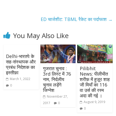
ED चार्जशीट: TBML रैकेट का पर्दाफाश
→
You May Also Like
Delhi-भारतपे के
सह-संस्थापक और
प्रबंध निदेशक का
गुजरात चुनाव :
Pilibhit
इस्तीफ़ा
3rd लिस्ट में 76
News: पीलीभीत
नाम, निर्दलीय
शरीफ़ में हुज़ूर शाह
March 1, 2022
चुनाव लड़ेंगे
जी मियाँ का 116
0
जिग्नेश
वा उर्स की रस्म
अदा की गई ।
November 27,
August 9, 2019
2017
0
0