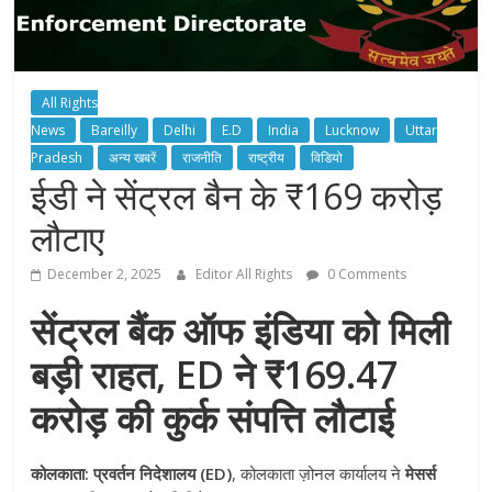
All Rights
News
Bareilly
Delhi
E.D
India
Lucknow
Uttar
Pradesh
अन्य खबरें
राजनीति
राष्ट्रीय
विडियो
ईडी ने सेंट्रल बैन के ₹169 करोड़
लौटाए
December 2, 2025
Editor All Rights
0 Comments
सेंट्रल बैंक ऑफ इंडिया को मिली
बड़ी राहत, ED ने ₹169.47
करोड़ की कुर्क संपत्ति लौटाई
कोलकाता:
प्रवर्तन निदेशालय (ED)
,
कोलकाता ज़ोनल कार्यालय ने
मेसर्स