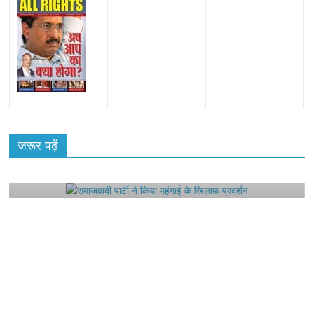
All Rights News
Bareilly
Uttar Pradesh
राजनीति
हॉट
राजनीतिक
जरूर पढ़ें
समाजवादी पार्टी ने किया महंगाई के खिलाफ प्रदर्शन
August 4, 2021
Editor All Rights
0