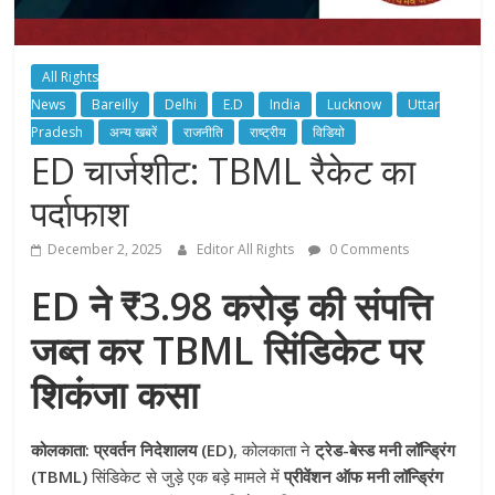
All Rights
News
Bareilly
Delhi
E.D
India
Lucknow
Uttar
Pradesh
अन्य खबरें
राजनीति
राष्ट्रीय
विडियो
ED चार्जशीट: TBML रैकेट का
पर्दाफाश
December 2, 2025
Editor All Rights
0 Comments
ED ने ₹3.98 करोड़ की संपत्ति
जब्त कर TBML सिंडिकेट पर
शिकंजा कसा
कोलकाता:
प्रवर्तन निदेशालय (ED)
, कोलकाता ने
ट्रेड-बेस्ड मनी लॉन्ड्रिंग
(TBML)
सिंडिकेट से जुड़े एक बड़े मामले में
प्रीवेंशन ऑफ मनी लॉन्ड्रिंग