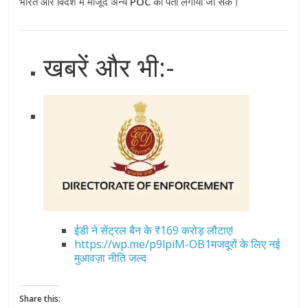
भारत और विदेश में मौजूद अन्य
POC
का पता लगाया जा सके।
खबरें और भी:-
ईडी ने सेंट्रल बैन के ₹169 करोड़ लौटाए!
https://wp.me/p9lpiM-OB1मजदूरों के लिए नई
मुआवज़ा नीति जल्द
Share this: