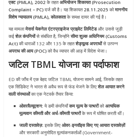
एक्ट (PMLA), 2002
के तहत
अभियोजन शिकायत (Prosecution
Complaint – PC)
दर्ज की है। यह शिकायत
28.11.2025
को
माननीय
विशेष न्यायालय (PMLA), कोलकाता
के समक्ष दायर की गई है।
यह मामला
मेसर्स येकनेल एंटरप्राइजेज प्राइवेट लिमिटेड
और उससे जुड़ी
कई
शेल कंपनियों
से संबंधित है, जिन्होंने
सीमा शुल्क अधिनियम (Customs
Act)
की धाराओं 132 और 135 के तहत
शेड्यूल्ड अपराधों
से उत्पन्न
अपराध की आय (POC)
को वैध व्यापार की आड़ में विदेश भेजा।
जटिल TBML योजना का पर्दाफाश
ED की जाँच में एक बेहद जटिल TBML योजना सामने आई, जिसके तहत
एक सिंडिकेट ने भारत से अवैध रूप से फंड भेजने के लिए
शेल आयात करने
वाली संस्थाओं
का एक नेटवर्क तैयार किया:
ओवरवैल्यूएशन:
ये डमी कंपनियाँ
कम मूल्य के पत्थरों
को
अत्यधिक
मूल्यवान कीमती और अर्ध-कीमती पत्थरों
के रूप में घोषित करती थीं।
जाली दस्तावेज़:
इसके लिए
ओवर-इनवॉइस किए गए आयात दस्तावेज़ों
और सरकारी अनुमोदित मूल्यांकनकर्ताओं (Government-