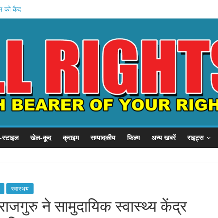
हन को कैद
शुरू
 प्रदर्शन
P से गुहार
छात्र संवाद
-स्टाइल
खेल-कूद
क्राइम
सम्पादकीय
फिल्म
अन्य खबरें
राइट्स
स्वास्थय
जगुरु ने सामुदायिक स्वास्थ्य केंद्र