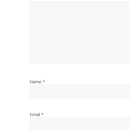
All Rights News
Pradesh
राजनीति
समाजवादी पार्टी
Name
*
खिलाफ प्रदर्श
August 4, 2021
Email
*