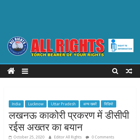
ALL
RIGHTS
Torch
Bearer
India
Lucknow
Uttar Pradesh
अन्य खबरें
विडियो
of
लखनऊ काकोरी प्रकरण में डीसीपी
your
रईस अख्तर का बयान
Rights
October 25, 2020
Editor All Rights
0 Comments