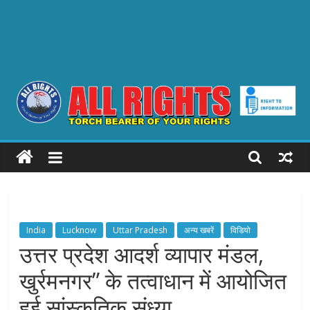
ALL
RIGHTS
Torch
Bearer
India
Lucknow
Uttar Pradesh
अन्य खबरें
विडियो
of
उत्तर प्रदेश आदर्श व्यापार मंडल,
your
खुर्रमनगर” के तत्वाधान में आयोजित
Rights
हुई सांस्कृतिक संध्या