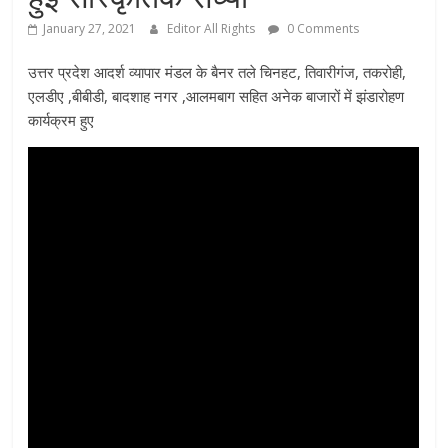
January 27, 2021
Editor All Rights
0 Comments
उत्तर प्रदेश आदर्श व्यापार मंडल के बैनर तले चिनहट, तिवारीगंज, तकरोही,
एलडीए ,बीबीडी, बादशाह नगर ,आलमबाग सहित अनेक बाजारों में झंडारोहण
कार्यक्रम हुए