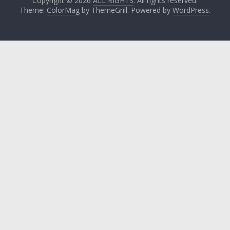
Copyright © 2026
ALL RIGHTS
. All rights reserved.
Theme:
ColorMag
by ThemeGrill. Powered by
WordPress
.