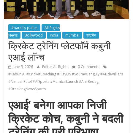
#bareilly police
All Rights
News
Bollywood
India
mumbai
राष्ट्रीय
क्रिकेट ट्रेनिंग प्लेटफॉर्म कबुनी
एआई लॉन्च
June 9, 2026
Editor All Rights
0 Comments
#KabuniAI #CricketCoaching #PlayOS #SouravGanguly #ABdeVilliers
#NimeshPatel #AISports #MumbaiLaunch #AnilBedag
#BreakingNewsSports
एआई’ बनेगा आपका निजी
क्रिकेट कोच, कबुनी ने बदली
ट्रेनिंग की पूरी परिभाषा