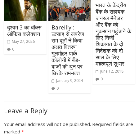
भारत के केंद्रीय
बैंक के सहायक
जनरल मैनेजर
और बैंक को
दृश्यम 3 का बॉक्स
Bareilly :
नुकसान पहुंचाने के
ऑफिस कलेक्शन
उत्साह से लबरेज
लिए निजी
राम दूतों ने किया
May 27, 2026
शिकायत के दो
अक्षत वितरण
0
निदेशक को दो
गुलमोहर पार्क
साल के लिए
कॉलोनी में बैंड-
महत्वपूर्ण सुधार
बाजों की धुन पर
June 12, 2018
धिरके रामभक्त
0
January 9, 2024
0
Leave a Reply
Your email address will not be published.
Required fields are
marked
*