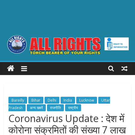
ALL
RIGHTS
Torch
Bearer
Bareilly
Bihar
Delhi
India
Lucknow
Uttar
of
Pradesh
अन्य खबरें
राजनीति
राष्ट्रीय
your
Coronavirus Update : देश में
Rights
कोरोना संक्रमितों की संख्या 7 लाख