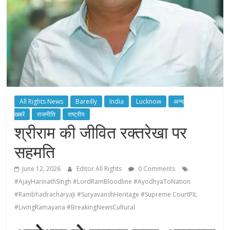
All Rights News
Bareilly
India
Lucknow
अन्य
खबरें
राजनीति
राष्ट्रीय
श्रीराम की जीवित रक्तरेखा पर
सहमति
June 12, 2026
Editor All Rights
0 Comments
#AjayHarinathSingh #LordRamBloodline #AyodhyaToNation
#RambhadracharyaJi #SuryavanshHeritage #Supreme CourtPIL
#LivingRamayana #BreakingNewsCultural