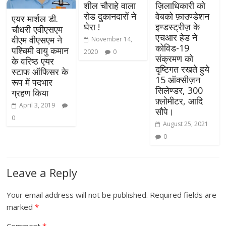
शील चौराहे वाला
ज़िलाधिकारी को
रोड दुकानदारों ने
वेबको फ़ाउण्डेशन
एयर मार्शल डी.
घेरा !
इण्डस्ट्रीज़ के
चौधरी एवीएसएम
एचआर हेड ने
वीएम वीएसएम ने
November 14,
कोविड-19
पश्चिमी वायु कमान
2020
0
संक्रमण को
के वरिष्‍ठ एयर
दृष्टिगत रखते हुये
स्‍टाफ ऑफिसर के
15 ऑक्सीज़न
रूप में पदभार
सिलेण्डर, 300
ग्रहण किया
फ़्लोमीटर, आदि
April 3, 2019
सौपे।
0
August 25, 2021
0
Leave a Reply
Your email address will not be published.
Required fields are
marked
*