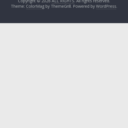
Copyright © 2026
ALL RIGHTS
. All rights reserved.
Theme:
ColorMag
by ThemeGrill. Powered by
WordPress
.