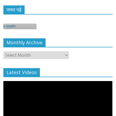
जरूर पढ़ें
न
Monthly Archive
Monthly
Archive
Latest Videos
All Rights News
Bareilly
Uttar Pradesh
राजनीति
हॉट
राजनीतिक
प्रथम आगमन पर नवनियुक्त प्रदेश उपाध्यक्ष सोनू