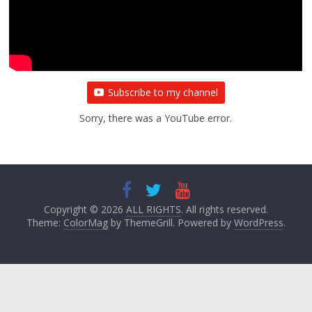
बाल्मीकि का किया गया स्वागत
August 6, 2021
Editor All Rights
0
Subscribe to my channel
Sorry, there was a YouTube error.
Copyright © 2026
ALL RIGHTS
. All rights reserved.
Theme:
ColorMag
by ThemeGrill. Powered by
WordPress
.