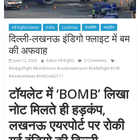
All Rights News
India
Lucknow
राजनीति
राष्ट्रीय
दिल्ली-लखनऊ इंडिगो फ्लाइट में बम
की अफवाह
June 12, 2026
Editor All Rights
0 Comments
:
#IndigoFlight #BombScare #LucknowAirport #DelhiFlight #CISF
#AviationNews #IndiGo6E2111
टॉयलेट में ‘BOMB’ लिखा
नोट मिलते ही हड़कंप,
लखनऊ एयरपोर्ट पर रोकी