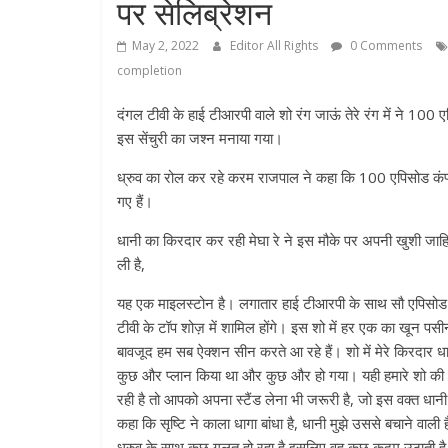
पर सेलिब्रेशन
May 2, 2022
Editor All Rights
0 Comments
completion
दंगल टीवी के हाई टीआरपी वाले शो रंग जाऊं तेरे रंग में ने 
इस सेंचुरी का जश्न मनाया गया।
ध्रुव का रोल कर रहे करम राजपाल ने कहा कि 100 एपिसोड कंप्लीट
गए हैं।
धानी का किरदार कर रही मेघा रे ने इस मौके पर अपनी खुशी जाहिर क
ली है,
यह एक माइलस्टोन है। लगातार हाई टीआरपी के साथ सौ एपिसोड प
टीवी के टॉप शोज़ में शामिल होंगे। इस शो में हर एक का खून पसीन
बावजूद हम सब ऐक्शन सीन करते आ रहे हैं। शो में मेरे किरदार
कुछ और प्लान किया था और कुछ और हो गया। यही हमारे शो की थी
रही है तो आपको अपना स्टैंड लेना भी जरूरी है, जो इस वक्त धानी क
कहा कि सृष्टि ने काला धागा बांधा है, धानी मुझे उससे बचाने व
ध्रुव के साथ कुछ गलत हो रहा है इसलिए वह कुछ कदम उठाती है। 