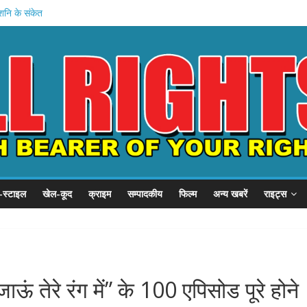
ु-शनि के संकेत
यात्रा: कावडी
ूंज’ कार्यक्रम
्स स्टूडियो लॉन्च
 साधना सफल?
-स्टाइल
खेल-कूद
क्राइम
सम्पादकीय
फिल्म
अन्य खबरें
राइट्स
तेरे रंग में” के 100 एपिसोड पूरे होने