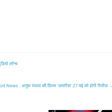
उपाध्यक्ष सोनू बाल्मीकि का किया ग
स्वागत
August 6, 2021
Editor All Rights
0
Bareilly
Uttar
हॉट राजनीतिक
डियो लॉन्च
 ने किया महंगाई के
न
Editor All Rights
0
 News : अनुषा रंधावा की फ़िल्म ‘अमारिस’ 27 मई को होगी रिलीज़