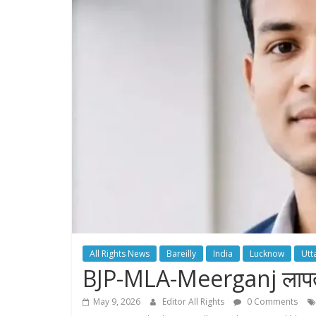
All Rights News
Bareilly
India
Lucknow
Utt
BJP-MLA-Meerganj लापता
May 9, 2026
Editor All Rights
0 Comments