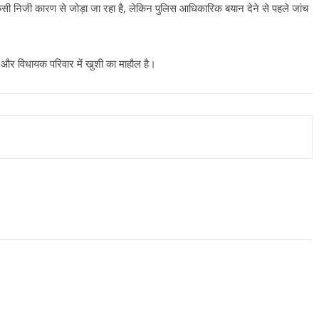
उपाध्यक्ष सोनू बाल्मीकि का किया ग
ी निजी कारण से जोड़ा जा रहा है, लेकिन पुलिस आधिकारिक बयान देने से पहले जांच
स्वागत
August 6, 2021
Editor All Rights
0
र विधायक परिवार में खुशी का माहौल है।
Bareilly
Uttar
हॉट राजनीतिक
 ने किया महंगाई के
न
Editor All Rights
0