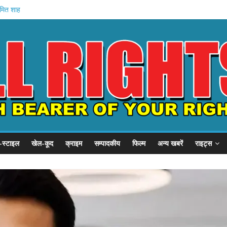
अमित शाह
गृह मंत्रालय
े में मौत
वेतन रोका
यारी
-स्टाइल
खेल-कूद
क्राइम
सम्पादकीय
फिल्म
अन्य खबरें
राइट्स