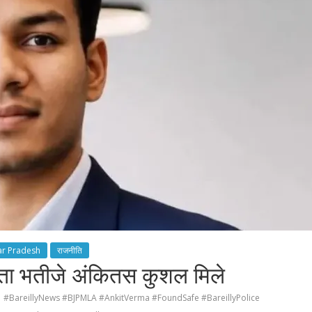
ar Pradesh
राजनीति
 भतीजे अंकितस कुशल मिले
#BareillyNews #BJPMLA #AnkitVerma #FoundSafe #BareillyPolice