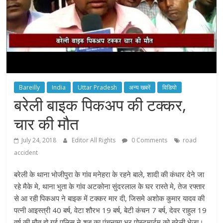
Bareilly
India
Uttar Pradesh
अन्य खबरें
विडियो
बरेली बाइक पिकअप की टक्कर,
चार की मौत
July 24, 2018
Editor All Rights
0 Comments
road
accident
बरेली के थाना भोजीपुरा के गांव मनेहरा के रहने बाले, शादी की कंधार देने जा
रहे मैके मे, थाना भुता के गांव अटकोना सुंदरलाल के घर रास्ते मे, तेज रफ्तार
से आ रही पिकअप ने बाइक में टक्कर मार दी, जिसमे अशोक कुमार यादव की
पत्नी आइस्त्री 40 बर्ष, वेटा शौरभ 19 बर्ष, बेटी कंचन 7 बर्ष, देवर राहुल 19
वर्ष की मौत हो गई पुलिस ने शब का पंचनामा भर पोस्टमार्टम को बरेली भेजा।