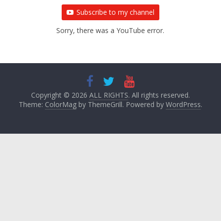
Subscribe to my channel
Sorry, there was a YouTube error.
Copyright © 2026
ALL RIGHTS
. All rights reserved.
Theme:
ColorMag
by ThemeGrill. Powered by
WordPress
.