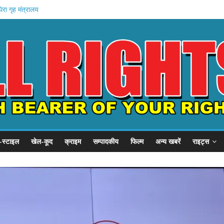
बदला जीवन
घिरा गृह मंत्रालय
हादसे में मौत
शन: वेतन रोका
म मोदी का संदेश
-स्टाइल
खेल-कूद
क्राइम
सम्पादकीय
फिल्म
अन्य खबरें
राइट्स