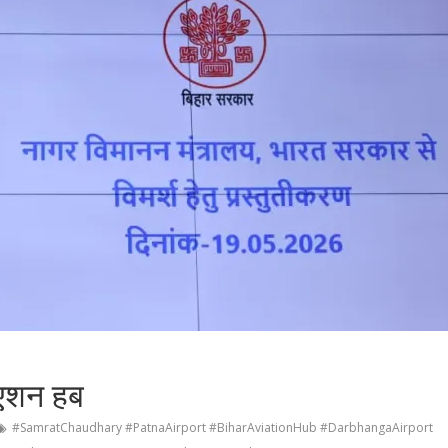
विएशन हब
#SamratChaudhary #PatnaAirport #BiharAviationHub #DarbhangaAirport