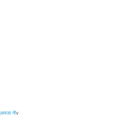
आवज़ा नी
v