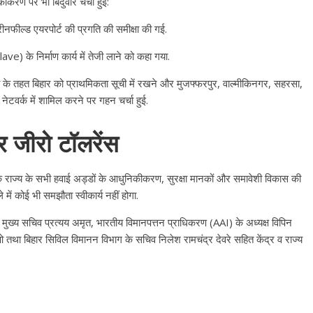
करण पर भी बिंदुवार चर्चा हुई:
ीनफील्ड एयरपोर्ट की प्रगति की समीक्षा की गई.
clave) के निर्माण कार्य में तेजी लाने को कहा गया.
े तहत बिहार को प्राथमिकता सूची में रखने और मुजफ्फरपुर, वाल्मीकिनगर, सहरसा,
ेटवर्क में शामिल करने पर गहन चर्चा हुई.
 जीरो टॉलरेंस
All Rights News
Bareilly
Uttar
Pradesh
राजनीति
हॉट राजनीतिक
हा कि राज्य के सभी हवाई अड्डों के आधुनिकीकरण, सुरक्षा मानकों और समावेशी विकास की
समाजवादी पार्टी ने किया महंगाई के
 में कोई भी समझौता स्वीकार्य नहीं होगा.
खिलाफ प्रदर्शन
 मुख्य सचिव प्रत्यय अमृत, भारतीय विमानपत्तन प्राधिकरण (AAI) के अध्यक्ष विपिन
August 4, 2021
Editor All Rights
0
 तथा बिहार सिविल विमानन विभाग के सचिव निलेश रामचंद्र देवरे सहित केंद्र व राज्य