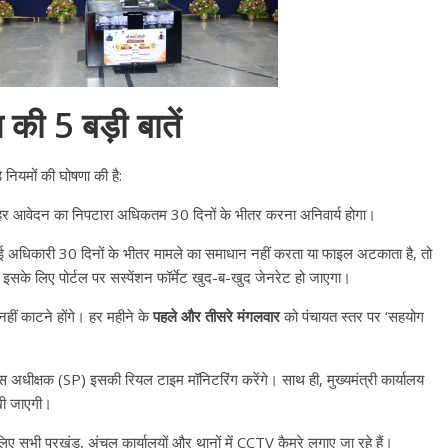
उपाध्यक्ष सोनू बाल्मीकि का किया ग
स्वागत
August 6, 2021
Editor All Rights
0
की 5 बड़ी बातें
 नियमों की घोषणा की है:
े हर आवेदन का निपटारा अधिकतम 30 दिनों के भीतर करना अनिवार्य होगा।
Bareilly
Uttar
हॉट राजनीतिक
 अधिकारी 30 दिनों के भीतर मामले का समाधान नहीं करता या फाइल अटकाता है, तो
 ने किया महंगाई के
इसके लिए पोर्टल पर सस्पेंशन फॉर्मेट खुद-ब-खुद जेनरेट हो जाएगा।
न
नहीं काटने होंगे। हर महीने के
पहले और तीसरे मंगलवार
को पंचायत स्तर पर ‘सहयोग
Editor All Rights
0
धीक्षक (SP) इसकी रियल टाइम मॉनिटरिंग करेंगे। साथ ही, मुख्यमंत्री कार्यालय
खी जाएगी।
िए सभी प्रखंड, अंचल कार्यालयों और थानों में CCTV कैमरे लगाए जा रहे हैं।