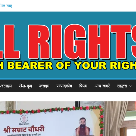
अमित शाह
गृह मंत्रालय
े में मौत
वेतन रोका
यारी
-स्टाइल
खेल-कूद
क्राइम
सम्पादकीय
फिल्म
अन्य खबरें
राइट्स