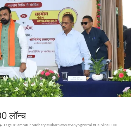
0 लॉन्च
Tags: #SamratChoudhary #BiharNews #SahyogPortal #Helpline1100