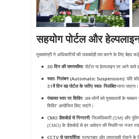
सहयोग पोर्टल और हेल्पलाइन 
मुख्यमंत्री ने अधिकारियों की जवाबदेही तय करने के लिए बेहद कड़े
30 दिन की समयसीमा:
पोर्टल या हेल्पलाइन पर आने वाल
All Rights News
Pradesh
राजनीति
स्वतः निलंबन (Automatic Suspension):
यदि कोई
समाजवादी पार्टी
31वें दिन वह पोर्टल के जरिए स्वतः निलंबित
माना जाएगा। 
खिलाफ प्रदर्श
पंचायत स्तर पर शिविर:
अब लोगों को मुख्यालयों के चक्कर 
August 4, 2021
शिविर’ आयोजित किए जाएंगे।
CMO डैशबोर्ड से निगरानी:
जिलाधिकारी (DM) और पुलिस अ
(CMO) के डैशबोर्ड से हर आवेदन की स्थिति पर नजर र
CCTV से पारदर्शिता:
भ्रष्टाचार और लापरवाही रोकने के ल