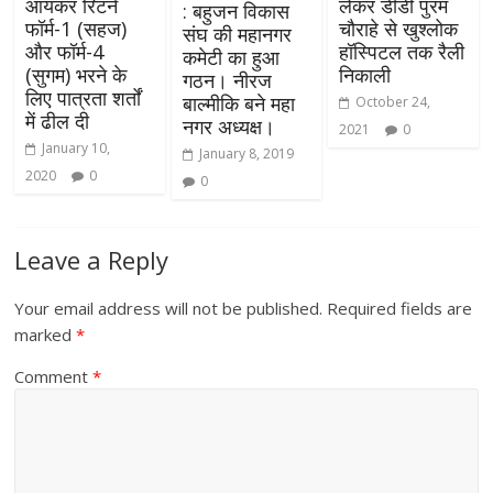
आयकर रिटर्न
लेकर डीडी पुरम
: बहुजन विकास
फॉर्म-1 (सहज)
चौराहे से खुश्लोक
संघ की महानगर
और फॉर्म-4
हॉस्पिटल तक रैली
कमेटी का हुआ
(सुगम) भरने के
निकाली
गठन। नीरज
लिए पात्रता शर्तों
बाल्मीकि बने महा
October 24,
में ढील दी
नगर अध्यक्ष।
2021
0
January 10,
January 8, 2019
2020
0
0
Leave a Reply
Your email address will not be published.
Required fields are
marked
*
Comment
*