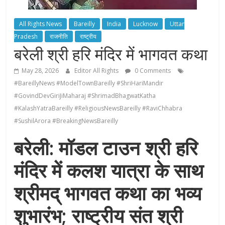
All Rights News
Bareilly
India
Lucknow
Uttar
Pradesh
राजनीति
राष्ट्रीय
बरेली श्री हरि मंदिर में भागवत कथा
May 28, 2026
Editor All Rights
0 Comments
#BareillyNews #ModelTownBareilly #ShriHariMandir
#GovindDevGiriJiMaharaj #ShrimadBhagwatKatha
#KalashYatraBareilly #ReligiousNewsBareilly #RaviChhabra
#SushilArora #BreakingNewsBareilly
बरेली: मॉडल टाउन श्री हरि
मंदिर में कलश यात्रा के साथ
श्रीमद् भागवत कथा का भव्य
शुभारंभ; राष्ट्रीय संत श्री