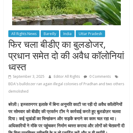
All Rights News
Bareilly
India
Uttar Pradesh
फिर चला बीडीए का बुलडोजर,
प्रधान समेत दो की अवैध कॉलोनियां
ध्वस्त
September 3, 2025
Editor All Rights
0 Comments
BDA's bulldozer ran again illegal colonies of Pradhan and two others
demolished
बरेली। इज्जतनगर इलाके में बिना अनुमति काटी जा रही दो अवैध कॉलोनियों
पर सोमवार को बीडीए की प्रवर्तन टीम ने कार्रवाई करते हुए बुलडोज़र चलवा
दिया। कई भूखंडों का चिन्हांकन और सड़कें बनाने का काम चल रहा था।
अधिकारियों ने मौके पर पहुंचकर निर्माण ध्वस्त कराया और लोगों को चेतावनी दी
कि बिना मानचित्र स्वीकृति के न तो प्लाटिंग करें और न ही खरीदें।