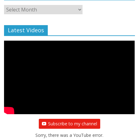
Monthly
Archive
Latest Videos
All Rights News
Bareilly
Uttar Pradesh
राजनीति
हॉट
राजनीतिक
प्रथम आगमन पर नवनियुक्त प्रदेश उपाध्यक्ष सोनू
बाल्मीकि का किया गया स्वागत
August 6, 2021
Editor All Rights
0
Subscribe to my channel
Sorry, there was a YouTube error.