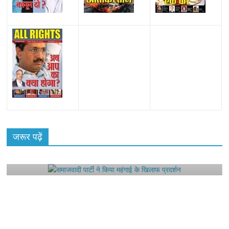
All Rights News
Bareilly
Uttar Pradesh
राजनीति
हॉट
राजनीतिक
जरूर पढ़ें
समाजवादी पार्टी ने किया महंगाई के खिलाफ प्रदर्शन
August 4, 2021
Editor All Rights
0