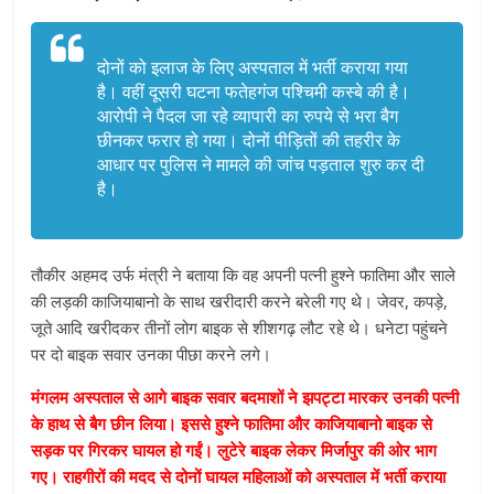
दोनों को इलाज के लिए अस्पताल में भर्ती कराया गया
है। वहीं दूसरी घटना फतेहगंज पश्चिमी कस्बे की है।
आरोपी ने पैदल जा रहे व्यापारी का रुपये से भरा बैग
छीनकर फरार हो गया। दोनों पीड़ितों की तहरीर के
आधार पर पुलिस ने मामले की जांच पड़ताल शुरु कर दी
है।
तौकीर अहमद उर्फ मंत्री ने बताया कि वह अपनी पत्नी हुश्ने फातिमा और साले
की लड़की काजियाबानो के साथ खरीदारी करने बरेली गए थे। जेवर, कपड़े,
जूते आदि खरीदकर तीनों लोग बाइक से शीशगढ़ लौट रहे थे। धनेटा पहुंचने
पर दो बाइक सवार उनका पीछा करने लगे।
मंगलम अस्पताल से आगे बाइक सवार बदमाशों ने झपट्टा मारकर उनकी पत्नी
के हाथ से बैग छीन लिया। इससे हुश्ने फातिमा और काजियाबानो बाइक से
सड़क पर गिरकर घायल हो गईं। लुटेरे बाइक लेकर मिर्जापुर की ओर भाग
गए। राहगीरों की मदद से दोनों घायल महिलाओं को अस्पताल में भर्ती कराया