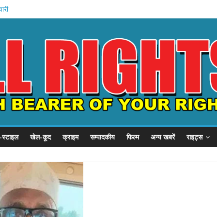
यारी
अमित शाह
गृह मंत्रालय
े में मौत
-स्टाइल
खेल-कूद
क्राइम
सम्पादकीय
फिल्म
अन्य खबरें
राइट्स