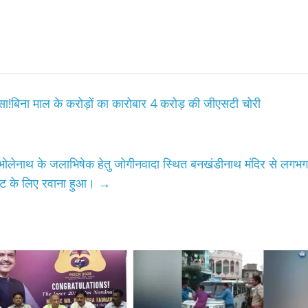
ासा!बिना माल के करोड़ों का कारोबार 4 करोड़ की जीएसटी चोरी
All Rights News
Bareilly
Uttar
भोलेनाथ के जलाभिषेक हेतु जोगीनवादा स्थित बनखंडीनाथ मंदिर से लगभग
Pradesh
राजनीति
हॉट राजनीतिक
ाट के लिए रवाना हुआ।
→
समाजवादी पार्टी ने किया महंगाई के
खिलाफ प्रदर्शन
August 4, 2021
Editor All Rights
0