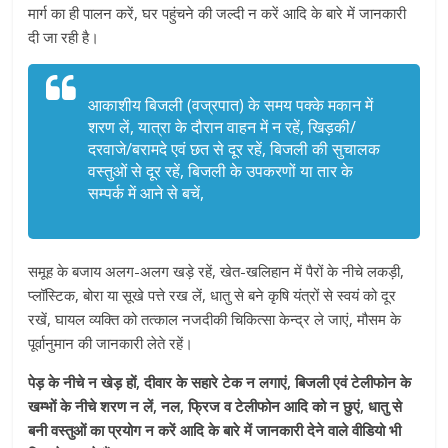
मार्ग का ही पालन करें, घर पहुंचने की जल्दी न करें आदि के बारे में जानकारी
दी जा रही है।
आकाशीय बिजली (वज्रपात) के समय पक्के मकान में
शरण लें, यात्रा के दौरान वाहन में न रहें, खिड़की/
दरवाजे/बरामदे एवं छत से दूर रहें, बिजली की सुचालक
वस्तुओं से दूर रहें, बिजली के उपकरणों या तार के
सम्पर्क में आने से बचें,
समूह के बजाय अलग-अलग खड़े रहें, खेत-खलिहान में पैरों के नीचे लकड़ी,
प्लॉस्टिक, बोरा या सूखे पत्ते रख लें, धातु से बने कृषि यंत्रों से स्वयं को दूर
रखें, घायल व्यक्ति को तत्काल नजदीकी चिकित्सा केन्द्र ले जाएं, मौसम के
पूर्वानुमान की जानकारी लेते रहें।
पेड़ के नीचे न खेड़ हों, दीवार के सहारे टेक न लगाएं, बिजली एवं टेलीफोन के
खम्भों के नीचे शरण न लें, नल, फ्रिज व टेलीफोन आदि को न छुएं, धातु से
बनी वस्तुओं का प्रयोग न करें आदि के बारे में जानकारी देने वाले वीडियो भी