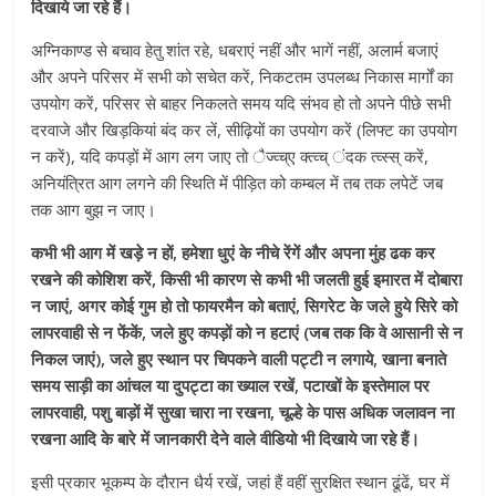
दिखाये जा रहे हैं।
अग्निकाण्ड से बचाव हेतु शांत रहे, धबराएं नहीं और भागें नहीं, अलार्म बजाएं
और अपने परिसर में सभी को सचेत करें, निकटतम उपलब्ध निकास मार्गों का
उपयोग करें, परिसर से बाहर निकलते समय यदि संभव हो तो अपने पीछे सभी
दरवाजे और खिड़कियां बंद कर लें, सीढ़ियों का उपयोग करें (लिफ्ट का उपयोग
न करें), यदि कपड़ों में आग लग जाए तो ैज्व्च्ए क्त्व्च् ंदक त्व्स्स् करें,
अनियंत्रित आग लगने की स्थिति में पीड़ित को कम्बल में तब तक लपेटें जब
तक आग बुझ न जाए।
कभी भी आग में खड़े न हों, हमेशा धुएं के नीचे रेंगें और अपना मुंह ढक कर
रखने की कोशिश करें, किसी भी कारण से कभी भी जलती हुई इमारत में दोबारा
न जाएं, अगर कोई गुम हो तो फायरमैन को बताएं, सिगरेट के जले हुये सिरे को
लापरवाही से न फेंकें, जले हुए कपड़ों को न हटाएं (जब तक कि वे आसानी से न
निकल जाएं), जले हुए स्थान पर चिपकने वाली पट्टी न लगाये, खाना बनाते
समय साड़ी का आंचल या दुपट्टा का ख्याल रखें, पटाखों के इस्तेमाल पर
लापरवाही, पशु बाड़ों में सुखा चारा ना रखना, चूल्हे के पास अधिक जलावन ना
रखना आदि के बारे में जानकारी देने वाले वीडियो भी दिखाये जा रहे हैं।
इसी प्रकार भूकम्प के दौरान धैर्य रखें, जहां हैं वहीं सुरक्षित स्थान ढूंढें, घर में