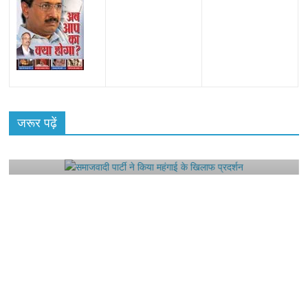
All Rights News
Bareilly
Uttar Pradesh
राजनीति
हॉट
राजनीतिक
जरूर पढ़ें
समाजवादी पार्टी ने किया महंगाई के खिलाफ प्रदर्शन
August 4, 2021
Editor All Rights
0