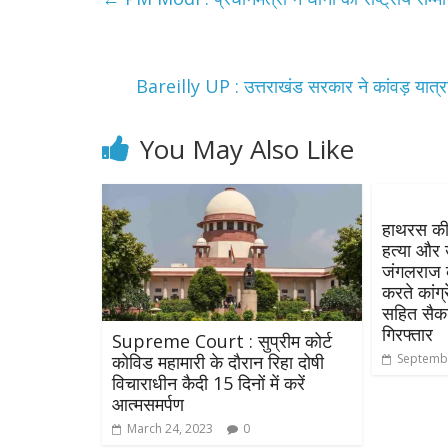
Bareilly UP : उत्तराखंड सरकार ने कांवड़ यात्रा क
You May Also Like
All Rights News
हाथरस की
Pradesh
राजनीति
हत्या और उ
समाजवादी पार्टी
जंगलराज क
करते कांग्
खिलाफ प्रदर्श
सहित सैकड
August 4, 2021
गिरफ्तार
Supreme Court : सुप्रीम कोर्ट
कोविड महामारी के दौरान रिहा दोषी
Septembe
विचाराधीन कैदी 15 दिनों में करें
आत्मसमर्पण
March 24, 2023
0