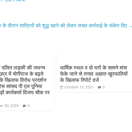
उपाध्यक्ष सोनू बाल्मीकि का किया ग
स्वागत
August 6, 2021
Editor All Rights
0
े दौरान यात्रियों को शुद्ध खाने को लेकर सख्त कार्रवाई के संकेत दिए
Bareilly
Uttar
 दलित लड़की की जघन्य
धार्मिक स्थल व दो घरों के सामने मांस
हॉट राजनीतिक
प्र में योगीराज के बढ़ते
फेके जाने से तनाव अज्ञात खुरफातियों
 ने किया महंगाई के
े खिलाफ विरोध प्रदर्शन
के खिलाफ रिपोर्ट दर्ज
रेस सांसद पी एल पूनिया
न
October 10, 2021
0
़ों कार्यकर्ता विजय चौक पर
Editor All Rights
0
r 30, 2020
0