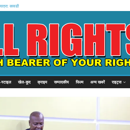
ु-शनि के संकेत
यात्रा: कावडी
ूंज’ कार्यक्रम
्स स्टूडियो लॉन्च
 साधना सफल?
-स्टाइल
खेल-कूद
क्राइम
सम्पादकीय
फिल्म
अन्य खबरें
राइट्स