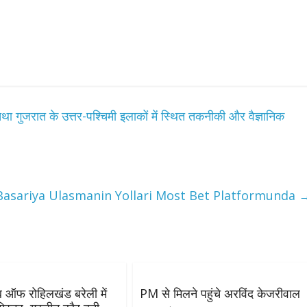
ा गुजरात के उत्तर-पश्चिमी इलाकों में स्थित तकनीकी और वैज्ञानिक
All Rights News
Bareilly
Uttar
Pradesh
राजनीति
हॉट राजनीतिक
समाजवादी पार्टी ने किया महंगाई के
Basariya Ulasmanin Yollari Most Bet Platformunda
खिलाफ प्रदर्शन
August 4, 2021
Editor All Rights
0
ब ऑफ रोहिलखंड बरेली में
PM से मिलने पहुंचे अरविंद केजरीवाल