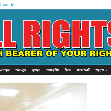
1 समस्याएं
चे खादी मॉल
न की शुरुआत
होस्टल दौरा
 21 हजार करोड़
-स्टाइल
खेल-कूद
क्राइम
सम्पादकीय
फिल्म
अन्य खबरें
राइट्स