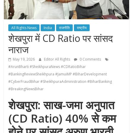
All Rights News
India
राजनीति
राष्ट्रीय
शेखपुरा में CD Ratio पर सांसद
नाराज
May 19, 2026
Editor All Rights
0 Comments
#ArunBharti #SheikhpuraNews #CDRatioBihar
#BankingReviewSheikhpura #JamuiMP #BiharDevelopment
#CyberFraudBihar #SheikhpuraAdministration #BiharBanking
#BreakingNewsBihar
शेखपुरा: साख-जमा अनुपात
(CD Ratio) 40% से कम
होने पर सांसद अरुण भारती