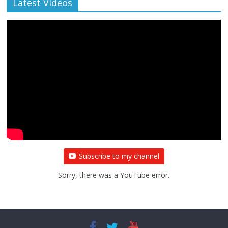
Latest Videos
All Rights News
Bareilly
Uttar Pradesh
राजनीति
हॉट
राजनीतिक
प्रथम आगमन पर नवनियुक्त प्रदेश उपाध्यक्ष सोनू
बाल्मीकि का किया गया स्वागत
August 6, 2021
Editor All Rights
0
Subscribe to my channel
Sorry, there was a YouTube error.