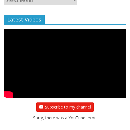
Archive
Latest Videos
All Rights News
Bareilly
Uttar Pradesh
राजनीति
हॉट
राजनीतिक
प्रथम आगमन पर नवनियुक्त प्रदेश उपाध्यक्ष सोनू
बाल्मीकि का किया गया स्वागत
August 6, 2021
Editor All Rights
0
Subscribe to my channel
Sorry, there was a YouTube error.