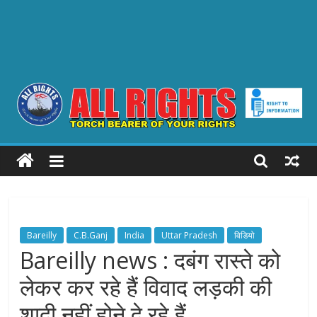
ALL
RIGHTS
Torch
Bearer
Bareilly
C.B.Ganj
India
Uttar Pradesh
विडियो
of
Bareilly news : दबंग रास्ते को
your
लेकर कर रहे हैं विवाद लड़की की
Rights
शादी नहीं होने दे रहे हैं