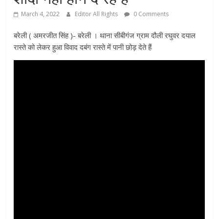
March 4, 2022
Editor All Rights
0 Comments
बरेली ( अमरजीत सिंह )- बरेली । थाना सीबीगंज ग्राम दौली रघुवर दयाल
रास्ते को लेकर हुआ विवाद दबंग रास्ते में पानी छोड़ देते हैं