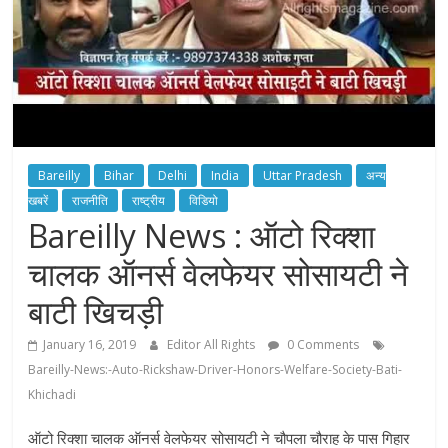
Bareilly
Bihar
Delhi
India
Uttar Pradesh
अन्य
खबरें
राजनीति
राष्ट्रीय
विडियो
Bareilly News : ऑटो रिक्शा
चालक ऑनर्स वेलफेयर सोसायटी ने
बाटी खिचड़ी
January 16, 2019
Editor All Rights
0 Comments
Bareilly-News:-Auto-Rickshaw-Driver-Honors-Welfare-Society-Bati-
Khichadi
ऑटो रिक्शा चालक ऑनर्स वेलफेयर सोसायटी ने चौपला चौराह के पास गिहार