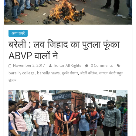
अन्य खबरें
बरेली : लव जिहाद का पुतला फूंका
ABVP वालों ने
November 2, 2017
Editor All Rights
0 Comments
,
,
,
,
bareilly college
bareilly news
पुस्पेंद गंगवार
बरेली कॉलेज
सन्गठन मंत्री राहुल
चौहान