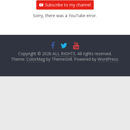
Subscribe to my channel
Sorry, there was a YouTube error.
Copyright © 2026
ALL RIGHTS
. All rights reserved.
Theme:
ColorMag
by ThemeGrill. Powered by
WordPress
.