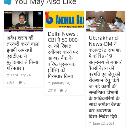
You May Also Like
Delhi News :
अवैध शराब की
Uttrakhand
CBI ने 50,000
तस्करी करने वाला
News-DM ने
रू. की रिश्‍वत
इनामी अपराधी
कलक्ट्रेट सभागार
स्‍वीकार करने पर
एसटीएफ ने
में कोविड-19
आन्‍ध्र बैंक के
मुरादाबाद से किया
संक्रमण से बचाव/
वरिष्‍ठ प्रबन्‍धक
गरिफ्तार।
वैक्सीनेशन की
(विधि) को
प्रगति एवं डेंगू की
February 24,
गिरफ्तार किया
रोकथाम हेतु किये
2021
0
January 14,
जा रहे कार्यो की
2019
0
सम्बन्धित विभागों
के अधिकारियों के
साथ समीक्षा बैठक
कर अवश्यक
दिशा-निर्देश दिये।
June 22, 2021