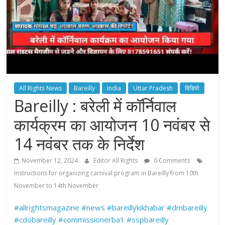
All Rights News
Bareilly
India
Uttar Pradesh
विडियो
Bareilly : बरेली में कॉर्निवाल
कार्यक्रम का आयोजन 10 नवंबर से
14 नवंबर तक के निर्देश
November 12, 2024
Editor All Rights
0 Comments
Instructions for organizing carnival program in Bareilly from 10th
November to 14th November
#allrightsmagazine
#news
#bareillykikhabar
#dmbareilly
#cdobareilly
#commissionerba1
#sspbareilly