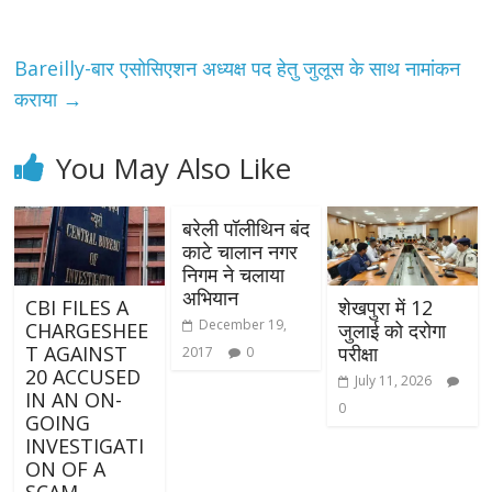
Bareilly-बार एसोसिएशन अध्यक्ष पद हेतु जुलूस के साथ नामांकन
कराया
→
You May Also Like
बरेली पॉलीथिन बंद
काटे चालान नगर
निगम ने चलाया
अभियान
CBI FILES A
शेखपुरा में 12
December 19,
CHARGESHEE
जुलाई को दरोगा
T AGAINST
परीक्षा
2017
0
20 ACCUSED
July 11, 2026
IN AN ON-
0
GOING
INVESTIGATI
ON OF A
SCAM