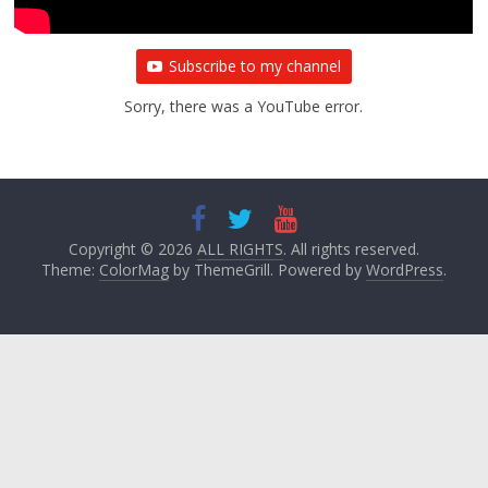
Subscribe to my channel
Sorry, there was a YouTube error.
Copyright © 2026
ALL RIGHTS
. All rights reserved.
Theme:
ColorMag
by ThemeGrill. Powered by
WordPress
.