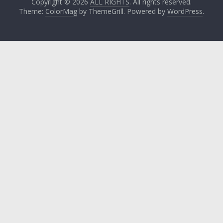
Copyright © 2026
ALL RIGHTS
. All rights reserved.
Theme:
ColorMag
by ThemeGrill. Powered by
WordPress
.