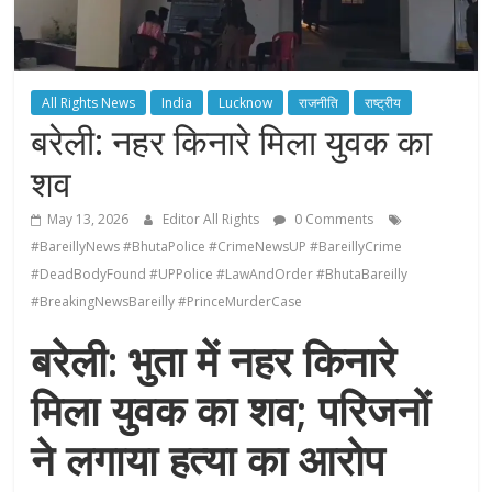
All Rights News
India
Lucknow
राजनीति
राष्ट्रीय
बरेली: नहर किनारे मिला युवक का
शव
May 13, 2026
Editor All Rights
0 Comments
#BareillyNews #BhutaPolice #CrimeNewsUP #BareillyCrime
#DeadBodyFound #UPPolice #LawAndOrder #BhutaBareilly
#BreakingNewsBareilly #PrinceMurderCase
बरेली: भुता में नहर किनारे
मिला युवक का शव; परिजनों
ने लगाया हत्या का आरोप