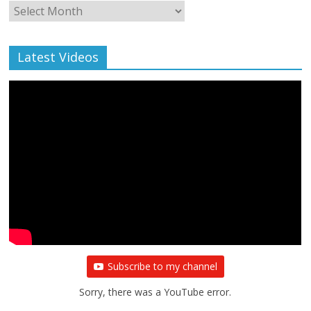
Monthly
Archive
Latest Videos
All Rights News
Bareilly
Uttar Pradesh
राजनीति
हॉट
राजनीतिक
प्रथम आगमन पर नवनियुक्त प्रदेश उपाध्यक्ष सोनू
बाल्मीकि का किया गया स्वागत
August 6, 2021
Editor All Rights
0
Subscribe to my channel
Sorry, there was a YouTube error.