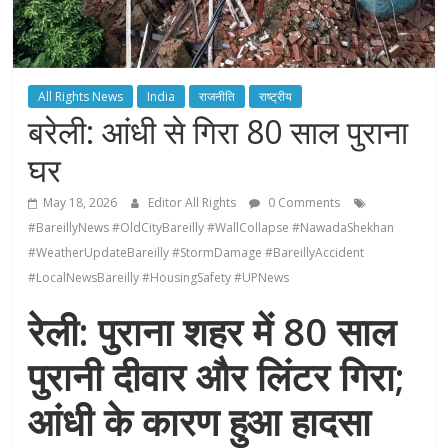
All Rights News
India
राजनीति
राष्ट्रीय
बरेली: आंधी से गिरा 80 साल पुराना
घर
May 18, 2026
Editor All Rights
0 Comments
#BareillyNews #OldCityBareilly #WallCollapse #NawadaShekhan
#WeatherUpdateBareilly #StormDamage #BareillyAccident
#LocalNewsBareilly #HousingSafety #UPNews
रेली: पुराना शहर में 80 साल
पुरानी दीवार और लिंटर गिरा;
आंधी के कारण हुआ हादसा