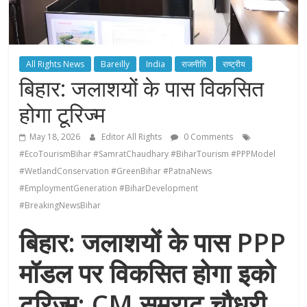
All Rights News
Bareilly
India
राजनीति
राष्ट्रीय
बिहार: जलाशयों के पास विकसित
होगा टूरिज्म
May 18, 2026
Editor All Rights
0 Comments
#EcoTourismBihar #SamratChaudhary #BiharTourism #PPPModel
#WetlandConservation #GreenBihar #PatnaNews
#EmploymentGeneration #BiharDevelopment
#BreakingNewsBihar
बिहार: जलाशयों के पास PPP
मॉडल पर विकसित होगा इको
टूरिज्म; CM सम्राट चौधरी