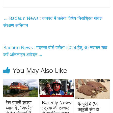
←
Badaun News : जनपद में चलेगा विशेष निराश्रित गोवंश
संरक्षण अभियान
Badaun News : मदरसा बोर्ड परीक्षा-2024 हेतु 30 नवम्बर तक
करें ऑनलाइन आवेदन
→
You May Also Like
रेल यात्री कृपया
Bareilly News
मैनपुरी में 74
ध्यान दें ,1अप्रैल
: ट्रक की टक्कर
कछुओं संग दो
से रेल किरायों में
से साइकिल सवार