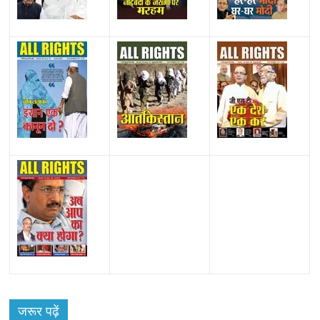
All Rights News
Bareilly
Uttar Pradesh
राजनीति
हॉट
राजनीतिक
जरूर पढ़ें