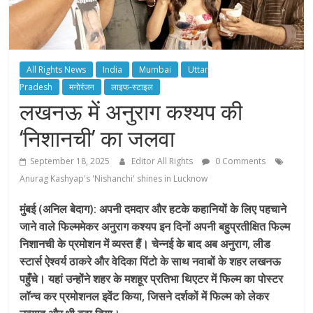
All Rights News
India
Mumbai
Uttar
Pradesh
मनोरंजन
लाइफ-स्टाइल
लखनऊ में अनुराग कश्यप की
‘निशानची’ का जलवा
September 18, 2025
Editor All Rights
0 Comments
Anurag Kashyap's 'Nishanchi' shines in Lucknow
मुंबई (अनिल बेदाग): अपनी दमदार और हटके कहानियों के लिए पहचाने
जाने वाले फिल्ममेकर अनुराग कश्यप इन दिनों अपनी बहुप्रतीक्षित फिल्म
निशानची के प्रमोशन में व्यस्त हैं। चेन्नई के बाद अब अनुराग, लीड
स्टार्स ऐश्वर्य ठाकरे और वेदिका पिंटो के साथ नवाबों के शहर लखनऊ
पहुँचे। यहां उन्होंने शहर के मशहूर प्रतिभा थिएटर में फिल्म का पोस्टर
लॉन्च कर प्रमोशनल इवेंट किया, जिसने दर्शकों में फिल्म को लेकर