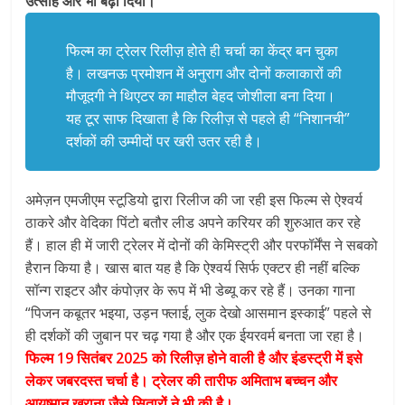
उत्साह और भी बढ़ा दिया।
फिल्म का ट्रेलर रिलीज़ होते ही चर्चा का केंद्र बन चुका
है। लखनऊ प्रमोशन में अनुराग और दोनों कलाकारों की
मौजूदगी ने थिएटर का माहौल बेहद जोशीला बना दिया।
यह टूर साफ दिखाता है कि रिलीज़ से पहले ही “निशानची”
दर्शकों की उम्मीदों पर खरी उतर रही है।
अमेज़न एमजीएम स्टूडियो द्वारा रिलीज की जा रही इस फिल्म से ऐश्वर्य
ठाकरे और वेदिका पिंटो बतौर लीड अपने करियर की शुरुआत कर रहे
हैं। हाल ही में जारी ट्रेलर में दोनों की केमिस्ट्री और परफॉर्मेंस ने सबको
हैरान किया है। खास बात यह है कि ऐश्वर्य सिर्फ एक्टर ही नहीं बल्कि
सॉन्ग राइटर और कंपोज़र के रूप में भी डेब्यू कर रहे हैं। उनका गाना
“पिजन कबूतर भइया, उड़न फ्लाई, लुक देखो आसमान इस्काई” पहले से
ही दर्शकों की जुबान पर चढ़ गया है और एक ईयरवर्म बनता जा रहा है।
फिल्म 19 सितंबर 2025 को रिलीज़ होने वाली है और इंडस्ट्री में इसे
लेकर जबरदस्त चर्चा है। ट्रेलर की तारीफ अमिताभ बच्चन और
आयुष्मान खुराना जैसे सितारों ने भी की है।