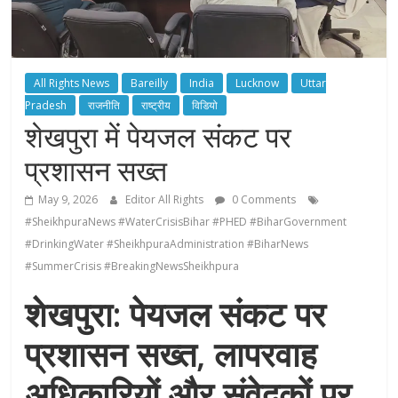
All Rights News
Bareilly
India
Lucknow
Uttar
Pradesh
राजनीति
राष्ट्रीय
विडियो
शेखपुरा में पेयजल संकट पर
प्रशासन सख्त
May 9, 2026
Editor All Rights
0 Comments
#SheikhpuraNews #WaterCrisisBihar #PHED #BiharGovernment
#DrinkingWater #SheikhpuraAdministration #BiharNews
#SummerCrisis #BreakingNewsSheikhpura
शेखपुरा: पेयजल संकट पर
प्रशासन सख्त, लापरवाह
अधिकारियों और संवेदकों पर