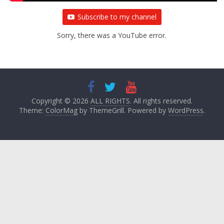
Subscribe to my channel
Sorry, there was a YouTube error.
Copyright © 2026
ALL RIGHTS
. All rights reserved.
Theme:
ColorMag
by ThemeGrill. Powered by
WordPress
.