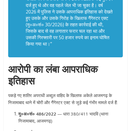
दर्ज हुए थे और वह पहले जेल भी जा चुका है
। वर्ष
2026 में पुलिस ने उसके आपराधिक इतिहास को देखते
हुए उसके और उसके गिरोह के खिलाफ गैंगेस्टर एक्ट
(मु०अ०सं० 30/2026) के तहत कार्रवाई की थी,
जिसके बाद से वह लगातार फरार चल रहा था और
उसकी गिरफ्तारी पर 50 हजार रुपये का इनाम घोषित
किया गया था
।”
आरोपी का लंबा आपराधिक
इतिहास
पकड़े गए शातिर अपराधी अब्दुल वाहिद के खिलाफ अकेले आजमगढ़ के
निजामाबाद थाने में चोरी और गैंगेस्टर एक्ट से जुड़े कई गंभीर मामले दर्ज हैं
:
मु०अ०सं० 486/2022
— धारा 380/411 भादवि (थाना
निजामाबाद, आजमगढ़)