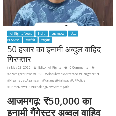
All Rights News
India
Lucknow
Uttar
Pradesh
राजनीति
राष्ट्रीय
50 हजार का इनामी अब्दुल वाहिद
गिरफ्तार
May 28, 2026
Editor All Rights
0 Comments
#AzamgarhNews #UPSTF #AbdulWahidArrested #GangsterAct
#NizamabadAzamgarh #VaranasiHighway #UPPolice
#CrimeNewsUP #BreakingNewsAzamgarh
आजमगढ़: ₹50,000 का
इनामी गैंगेस्टर अब्दुल वाहिद