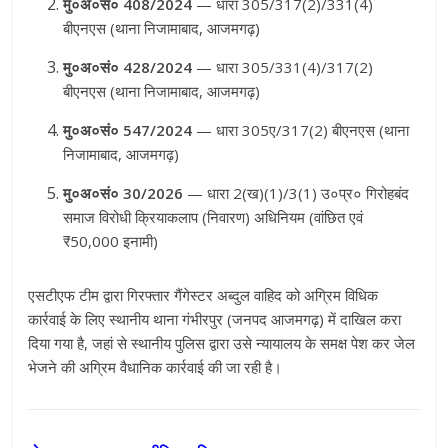
मु०अ०सं० 408/2024
— धारा 305/317(2)/331(4)
बीएनएस (थाना निजामाबाद, आजमगढ़)
मु०अ०सं० 428/2024
— धारा 305/331(4)/317(2)
बीएनएस (थाना निजामाबाद, आजमगढ़)
मु०अ०सं० 547/2024
— धारा 305ए/317(2) बीएनएस (थाना
निजामाबाद, आजमगढ़)
मु०अ०सं० 30/2026
— धारा 2(ख)(1)/3(1) उ०प्र० गिरोहबंद
समाज विरोधी क्रियाकलाप (निवारण) अधिनियम (वांछित एवं
₹50,000 इनामी)
एसटीएफ टीम द्वारा गिरफ्तार गैंगेस्टर अब्दुल वाहिद को अग्रिम विधिक
कार्रवाई के लिए स्थानीय थाना गंभीरपुर (जनपद आजमगढ़) में दाखिल करा
दिया गया है, जहां से स्थानीय पुलिस द्वारा उसे न्यायालय के समक्ष पेश कर जेल
भेजने की अग्रिम वैधानिक कार्रवाई की जा रही है
।