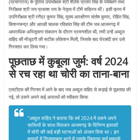
(प्रयागराज) के पुलिस उपाधीक्षक श्री शैलेश प्रताप सिंह के पर्यवेक्षण तथा
निरीक्षक श्री जय प्रकाश राय के नेतृत्व में टीमें सक्रिय थीं
। इसी क्रम में
उपनिरीक्षक श्री रणेंद्र कुमार सिंह, मुख्य आरक्षीगण संतोष कुमार, रोहित सिंह,
किशनचन्द्र और आरक्षी चालक रविकांत सिंह की टीम जब आजमगढ़ में
आपराधिक अभिसूचना संकलन के दौरान भ्रमणशील थी, तभी उन्हें अब्दुल
वाहिद की मौजूदगी की सटीक लोकेशन मिली, जिसके बाद घेराबंदी कर उसे
गिरफ्तार कर लिया गया
।
पूछताछ में कुबूला जुर्म: वर्ष 2024
से रच रहा था चोरी का ताना-बाना
एसटीएफ की गिरफ्त में आने के बाद जब अब्दुल वाहिद से कड़ाई से पूछताछ की
गई, तो उसने अपने कई अपराधों को स्वीकार किया
:
“अब्दुल वाहिद ने बताया कि वर्ष 2024 में उसने अपने
साथियों के साथ मिलकर आजमगढ़ के विभिन्न इलाकों
में चोरी की कई बड़ी घटनाओं को अंजाम दिया था
। इन
मामलों में निजामाबाद थाने में उसके खिलाफ कई मुकदमे