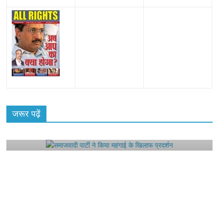
All Rights News
Bareilly
Uttar Pradesh
राजनीति
हॉट
राजनीतिक
जरूर पढ़ें
समाजवादी पार्टी ने किया महंगाई के खिलाफ प्रदर्शन
August 4, 2021
Editor All Rights
0