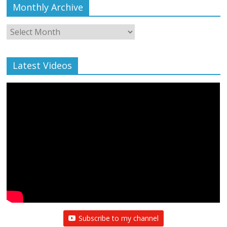
Monthly Archive
Monthly
Archive
Latest Videos
All Rights News
Bareilly
Uttar Pradesh
राजनीति
हॉट
राजनीतिक
प्रथम आगमन पर नवनियुक्त प्रदेश उपाध्यक्ष सोनू
बाल्मीकि का किया गया स्वागत
August 6, 2021
Editor All Rights
0
Subscribe to my channel