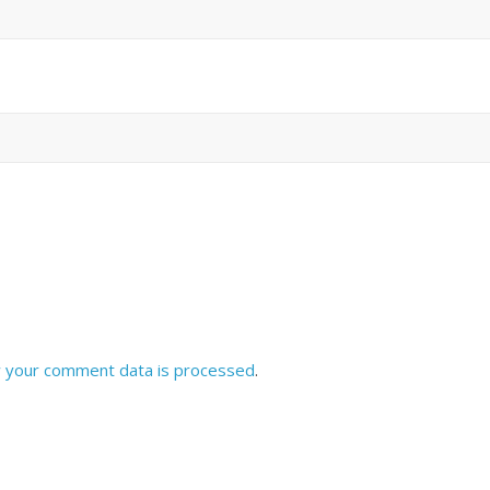
All Rights News
Bareilly
Uttar
Pradesh
राजनीति
हॉट राजनीतिक
समाजवादी पार्टी ने किया महंगाई के
खिलाफ प्रदर्शन
August 4, 2021
Editor All Rights
0
 your comment data is processed
.