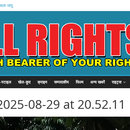
करोड़ का लुक
 चला जादू
्रीय जलवा ,
रघा प्रदर्शनी
का बड़ा कदम
-स्टाइल
खेल-कूद
क्राइम
सम्पादकीय
फिल्म
अन्य खबरें
राइट्स
025-08-29 at 20.52.11