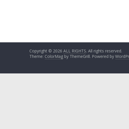
Copyright © 2026
ALL RIGHTS
. All rights reserved.
Theme:
ColorMag
by ThemeGrill. Powered by
WordPr