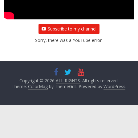
Subscribe to my channel
Sorry, there was a YouTube error.
Copyright © 2026
ALL RIGHTS
. All rights reserved.
Theme:
ColorMag
by ThemeGrill. Powered by
WordPress
.