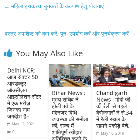
←
महिला हथकरघा बुनकरों के कल्याण हेतु योजनाएं
वस्त्र अपशिष्ट को कम करें, पुनः उपयोग करें और पुनर्चक्रण करें
→
You May Also Like
Delhi NCR:
आज सेक्टर 50
आरडब्लूए
ऑक्सीज़न
Bihar News :
Chandigarh
आइसोलेशन सेंटर
मुख्य सचिव ने
News : मोदी जी
में एक मरीज़
होली पर्व के
की रैली से पहले
जिनका नाम
मद्देनजर विधि-
बेरोजगारों ने से.34
जगदीश है–
व्यवस्था की समीक्षा
में रैली स्थल के
May 12, 2021
की; राज्य में
सामने पकोड़े बेचे.
शांतिपूर्ण त्योहार
0
May 16, 2019
सुनिश्चित करने के