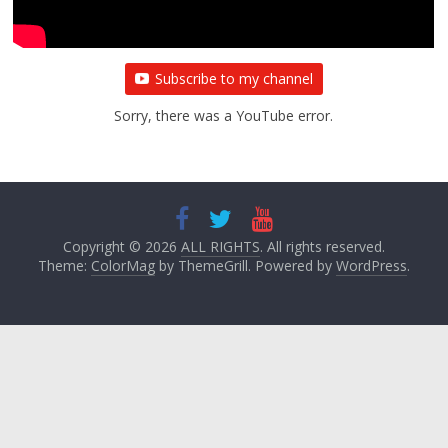
Subscribe to my channel
Sorry, there was a YouTube error.
Copyright © 2026
ALL RIGHTS
. All rights reserved.
Theme:
ColorMag
by ThemeGrill. Powered by
WordPress
.