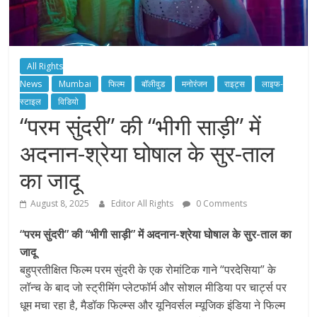
All Rights
News
Mumbai
फिल्म
बॉलीवुड
मनोरंजन
राइट्स
लाइफ-
स्टाइल
विडियो
“परम सुंदरी” की “भीगी साड़ी” में
अदनान-श्रेया घोषाल के सुर-ताल
का जादू
August 8, 2025
Editor All Rights
0 Comments
“परम सुंदरी” की “भीगी साड़ी” में अदनान-श्रेया घोषाल के सुर-ताल का
जादू
बहुप्रतीक्षित फिल्म परम सुंदरी के एक रोमांटिक गाने “परदेसिया” के
लॉन्च के बाद जो स्ट्रीमिंग प्लेटफॉर्म और सोशल मीडिया पर चार्ट्स पर
धूम मचा रहा है, मैडॉक फिल्म्स और यूनिवर्सल म्यूजिक इंडिया ने फिल्म