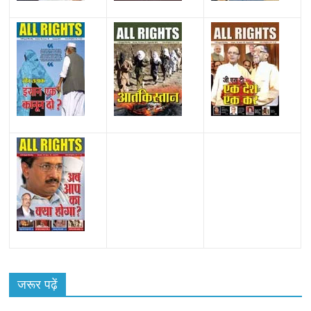
All Rights News
Bareilly
Uttar Pradesh
राजनीति
हॉट
राजनीतिक
जरूर पढ़ें
समाजवादी पार्टी ने किया महंगाई के खिलाफ प्रदर्शन