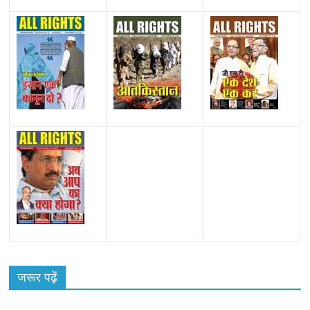
All Rights News
Bareilly
Uttar Pradesh
राजनीति
हॉट
राजनीतिक
जरूर पढ़ें
समाजवादी पार्टी ने किया महंगाई के खिलाफ प्रदर्शन
August 4, 2021
Editor All Rights
0