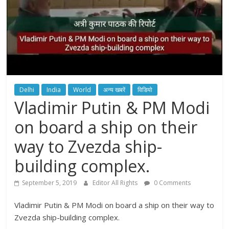
Delhi
India
World
अन्य खबरें
विडियो
Vladimir Putin & PM Modi
on board a ship on their
way to Zvezda ship-
building complex.
September 5, 2019
Editor All Rights
0 Comments
Vladimir Putin & PM Modi on board a ship on their way to
Zvezda ship-building complex.