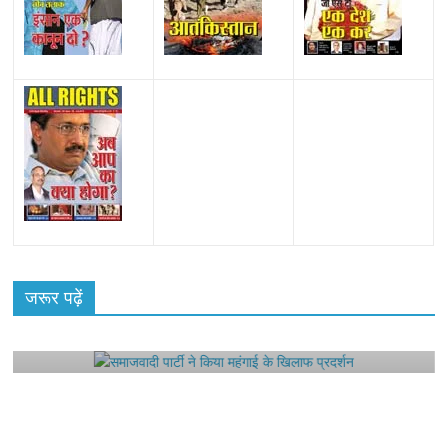
All Rights News
Bareilly
Uttar Pradesh
राजनीति
हॉट
राजनीतिक
जरूर पढ़ें
समाजवादी पार्टी ने किया महंगाई के खिलाफ प्रदर्शन
August 4, 2021
Editor All Rights
0