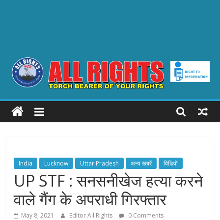
ALL
RIGHTS
Torch
Bearer
India
Lucknow
Uttar Pradesh
अन्य खबरें
विडियो
of
UP STF : सनसनीखेज हत्या करने
your
वाले गैंग के अपराधी गिरफ्तार
Rights
May 8, 2021
Editor All Rights
0 Comments