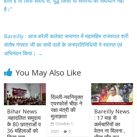
होता है तो सिर्फ संवाद से, युद्ध किसी भी समस्या का समाधान नहीं
है।”
Bareilly : आज बरेली कलेक्ट सभागार में महामहिम राज्यपाल श्री
संतोष गंगवार जी का सभी दलों के जनप्रतिनिधियों ने स्वागत एवं
अभिनंदन किया।
→
You May Also Like
दिल्ली-नवनियुक्त
एयरफोर्स चीफ़ ने
रक्षा मंत्री की
Bihar News
Bareilly News
मुलाक़ात
:महादलित समुदाय
: 17 माह से
के 80 छात्राओं व
कर्मचारियों का
October 1,
36 महिलाओं को
वेतन ना मिलना ,
2021
0