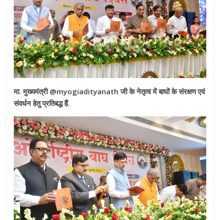
मा. मुख्यमंत्री @myogiadityanath जी के नेतृत्व में बाघों के संरक्षण एवं
संवर्धन हेतु प्रतिबद्ध हैं.