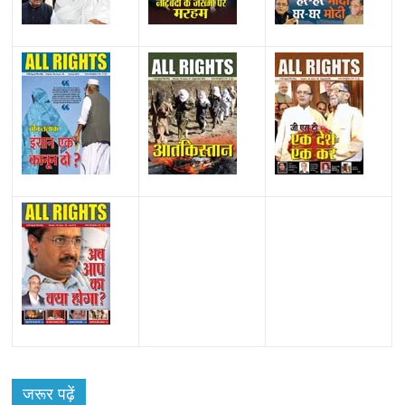
All Rights News
Bareilly
Uttar Pradesh
राजनीति
हॉट
राजनीतिक
जरूर पढ़ें