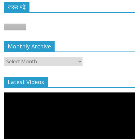
जरूर पढ़ें
न
Monthly Archive
Monthly
Archive
Latest Videos
All Rights News
Bareilly
Uttar Pradesh
राजनीति
हॉट
राजनीतिक
प्रथम आगमन पर नवनियुक्त प्रदेश उपाध्यक्ष सोनू
बाल्मीकि का किया गया स्वागत