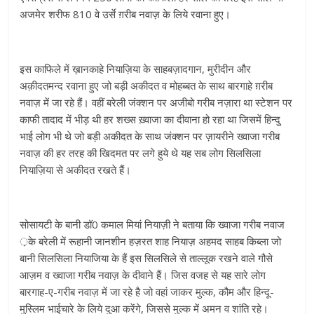
अजमेर शरीफ 810 वे उर्से ग़रीब नवाज़ के लिये रवाना हुए।
इस काफिले में ख़ानकाहे नियाज़िया के साहबज़ादगान, मुरीदीन और
अक़ीदतमन्द रवाना हुए जो बड़ी अकीदत व मोहब्बत के साथ बारगाहे ग़रीब
नवाज़ में जा रहे हैं। वहीं बरेली जंक्शन पर अजीबो गरीब नज़ारा था स्टेशन पर
काफी तादाद में भीड़ थी हर शख्स ख़्वाजा का दीवाना हो रहा था जिसमें हिन्दु
भाई लोग भी थे जो बड़ी अकीदत के साथ जंक्शन पर ज़ायरीने ख्वाजा गरीब
नवाज़ की हर तरह की खिदमत पर लगे हुये थे यह सब लोग सिलसिला
नियाज़िया से अकीदत रखते हैं।
सोसायटी के बानी डॉ0 कमाल मियां नियाज़ी ने बताया कि ख्वाजा गरीब नवाज
़के बरेली में रूहानी जानशीन हज़रत शाह नियाज़ अहमद साहब किब्ला जो
बानी सिलसिला नियाजिया के हैं इस सिलसिले से ताल्लूक रखने वाले गौसे
आज़म व ख्वाजा गरीब नवाज़ के दीवाने हैं। जिस वजह से यह सारे लोग
बारगाह-ए-गरीब नवाज़ में जा रहे है जो वहां जाकर मुल्क, कौम और हिन्दू-
मुस्लिम भाईचारे के लिये दुआ करेंगे, जिससे मुल्क में अमन व शांति रहे।