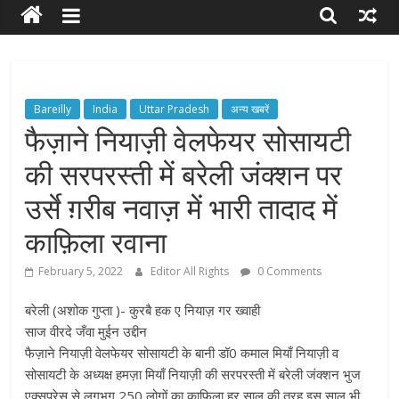
RIGHTS
Torch
Bearer
Bareilly
India
Uttar Pradesh
अन्य खबरें
of
फैज़ाने नियाज़ी वेलफेयर सोसायटी
your
की सरपरस्ती में बरेली जंक्शन पर
Rights
उर्से ग़रीब नवाज़ में भारी तादाद में
काफ़िला रवाना
February 5, 2022
Editor All Rights
0 Comments
बरेली (अशोक गुप्ता )- कुरबै हक ए नियाज़ गर ख्वाही
साज वीरदे जँवा मुईन उद्दीन
फैज़ाने नियाज़ी वेलफेयर सोसायटी के बानी डॉ0 कमाल मियाँ नियाज़ी व
सोसायटी के अध्यक्ष हमज़ा मियाँ नियाज़ी की सरपरस्ती में बरेली जंक्शन भुज
एक्सप्रेस से लगभग 250 लोगों का काफिला हर साल की तरह इस साल भी